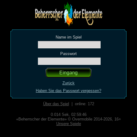
Name im Spiel
Passwort
Zurück
Haben Sie das Passwort vergessen?
Über das Spiel
| online: 172
0.014 Sek,
02:59:46
«Beherrscher der Elemente» © Overmobile 2014-2026, 16+
Unsere Spiele